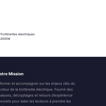
Trottinettes électriques
2000W
otre Mission
nformer et accompagner sur les enjeux clés du
cteur de la trottinette électrique. Fournir des
nalyses, décryptages et retours d’expérience
ncrets pour aider les lecteurs à prendre les