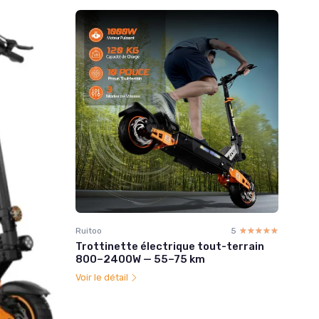
Ruitoo
5
☆☆☆☆☆
★★★★★
Trottinette électrique tout-terrain
800–2400W — 55–75 km
Voir le détail