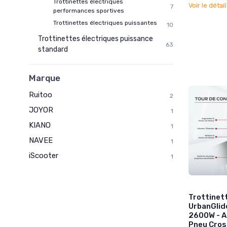
Trottinettes électriques
Voir le détai
7
performances sportives
Trottinettes électriques puissantes
10
Trottinettes électriques puissance
63
standard
Marque
Ruitoo
2
JOYOR
1
KIANO
1
NAVEE
1
iScooter
1
Trottinet
UrbanGlid
2600W - A
Pneu Cross