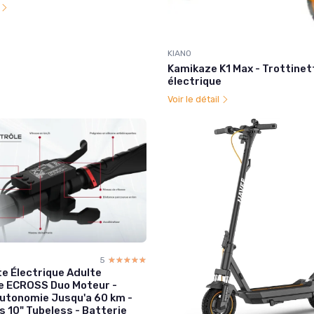
l
KIANO
Kamikaze K1 Max - Trottinet
électrique
Voir le détail
5
☆☆☆☆☆
★★★★★
te Électrique Adulte
e ECROSS Duo Moteur -
utonomie Jusqu'a 60 km -
 10" Tubeless - Batterie