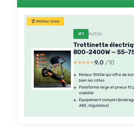
🏆 Meilleur choix
#1
RUITOO
Trottinette électriq
800–2400W — 55–7
9.0
/10
★★★★★
★★★★★
+
Moteur 1000W qui offre de bo
bien les côtes
+
Plateforme large et pneus 10
stabilité
+
Équipement complet (éclairage
ABS, régulateur)