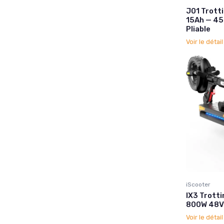
J01 Trott
15Ah — 45
Pliable
Voir le détai
iScooter
IX3 Trotti
800W 48V
Voir le détai