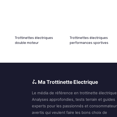
Trottinettes électriques
Trottinettes électriques
double moteur
performances sportives
🛴 Ma Trottinette Electrique
Le média de référence en trottinette électrique
Analyses approfondies, tests terrain et guides
experts pour les passionnés et consommateur
avertis qui veulent faire les bons choix de