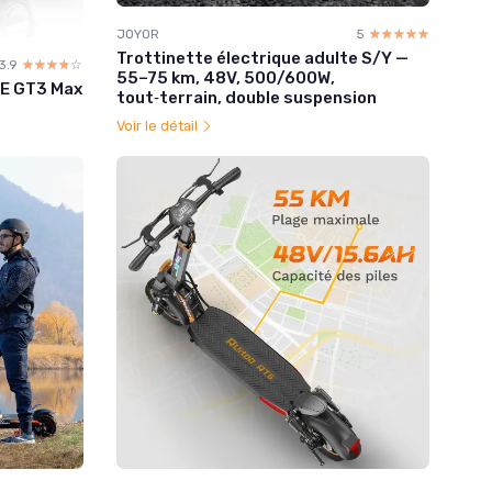
JOYOR
5
☆☆☆☆☆
★★★★★
Trottinette électrique adulte S/Y —
3.9
☆☆☆☆☆
★★★★★
55–75 km, 48V, 500/600W,
EE GT3 Max
tout‑terrain, double suspension
Voir le détail