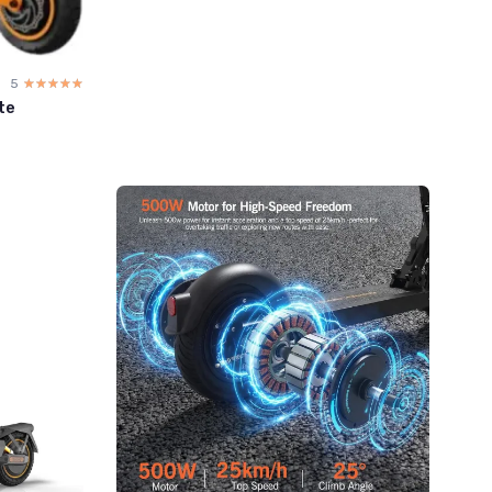
5
☆☆☆☆☆
★★★★★
te