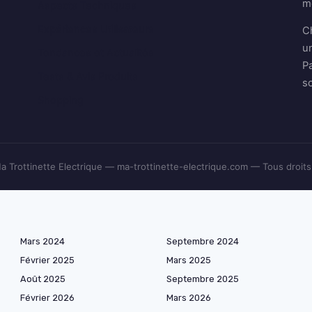
me
Aspects Techniques
Expériences Utilisateurs
Ch
u
Tendances et Actualités
P
Tests & Avis Produits
s
Shopping
 Trottinette Electrique — ma-trottinette-electrique.com — Tous droits
Mars 2024
Septembre 2024
Février 2025
Mars 2025
Août 2025
Septembre 2025
Février 2026
Mars 2026