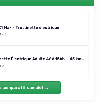
1 Max - Trottinette électrique
0
/10
J01 Trottinette Électrique Adulte 48V 15Ah — 45 km, 10 pouces Tout-Terrain Pliable
0
/10
le comparatif complet →