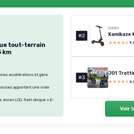
KIANO
Kamikaze K
#2
★★★★★
★★★★★
9.
ue tout-terrain
5 km
nnes accélérations et gère
#3
★★★★★
★★★★★
9.
 pouces apportant une vraie
, écran LCD, frein disque + E-
Voir 