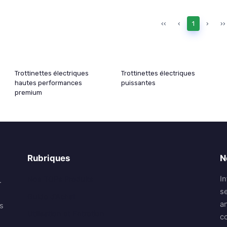
‹‹
‹
1
›
››
Trottinettes électriques
Trottinettes électriques
hautes performances
puissantes
premium
Rubriques
N
I
Nos TOPs Produits
.
se
Guide d’Achat
a
s
Utilisation et Entretien
co