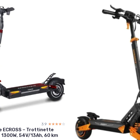
3.9
☆☆☆☆☆
★★★★★
e ECROSS – Trottinette
e 1300W, 54V/13Ah, 60 km