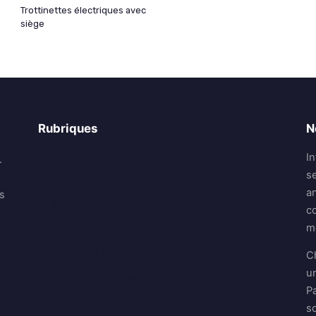
Trottinettes électriques avec
siège
Rubriques
N
I
Nos TOPs Produits
.
se
Guide d’Achat
a
s
Utilisation et Entretien
co
me
Aspects Techniques
Expériences Utilisateurs
Ch
u
Tendances et Actualités
P
Tests & Avis Produits
s