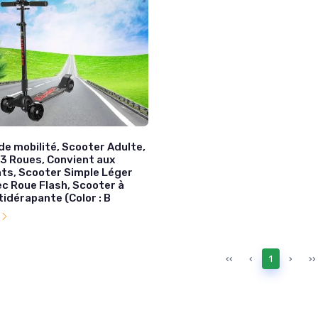
e mobilité, Scooter Adulte,
 3 Roues, Convient aux
ts, Scooter Simple Léger
ec Roue Flash, Scooter à
idérapante (Color : B
l
‹‹
‹
1
›
››