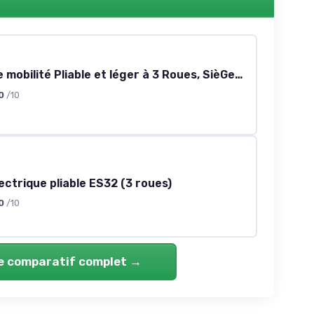
Scooter de mobilité Pliable et léger à 3 Roues, SièGe Confortable, avec Phares LED et Panier autonomie, Autonomie Jusqu'à 50 Km, idéal pour Les Seniors et Les Adultes,15a
0
/10
lectrique pliable ES32 (3 roues)
0
/10
le comparatif complet →