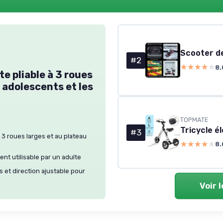
#2
★★★★★
★★★★★
8.
e pliable à 3 roues
s adolescents et les
TOPMATE
Tricycle é
#3
 3 roues larges et au plateau
★★★★★
★★★★★
8.
ent utilisable par un adulte
 et direction ajustable pour
Voir 