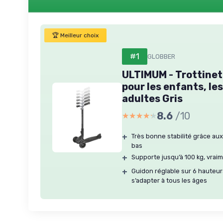
🏆 Meilleur choix
#1
GLOBBER
ULTIMUM - Trottinett
pour les enfants, le
adultes Gris
8.6
/10
★★★★★
★★★★★
+
Très bonne stabilité grâce aux
bas
+
Supporte jusqu’à 100 kg, vraim
+
Guidon réglable sur 6 hauteurs
s’adapter à tous les âges