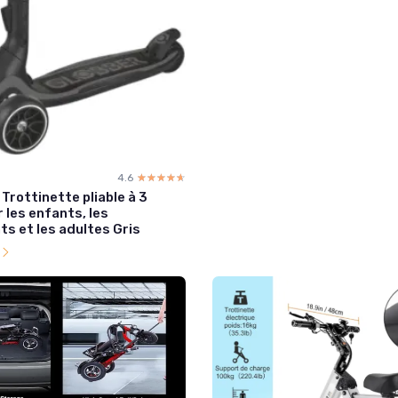
4.6
☆☆☆☆☆
★★★★★
Trottinette pliable à 3
 les enfants, les
s et les adultes Gris
l