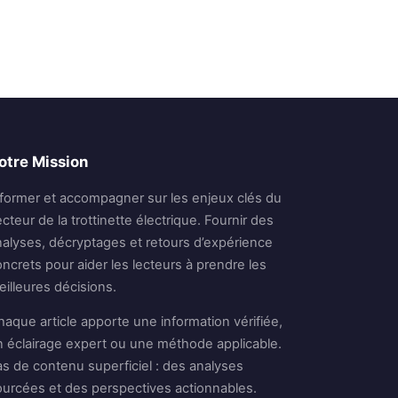
otre Mission
nformer et accompagner sur les enjeux clés du
cteur de la trottinette électrique. Fournir des
nalyses, décryptages et retours d’expérience
ncrets pour aider les lecteurs à prendre les
illeures décisions.
aque article apporte une information vérifiée,
n éclairage expert ou une méthode applicable.
as de contenu superficiel : des analyses
ourcées et des perspectives actionnables.