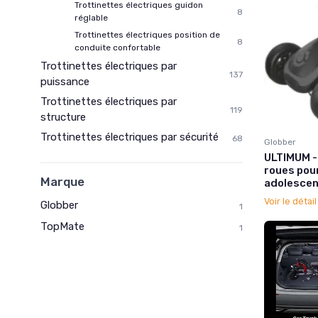
Trottinettes électriques guidon
8
réglable
Trottinettes électriques position de
8
conduite confortable
Trottinettes électriques par
137
puissance
Trottinettes électriques par
119
structure
Trottinettes électriques par sécurité
68
Globber
ULTIMUM - 
roues pour
Marque
adolescent
Voir le détai
Globber
1
TopMate
1