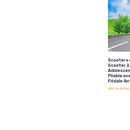
Scooters d
Scooter à
Adolescen
Pliable av
Pédale Ant
Voir le détai