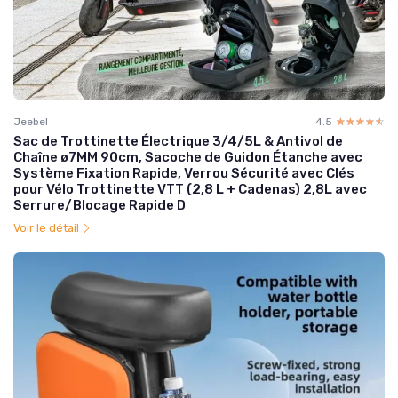
Jeebel
4.5
☆☆☆☆☆
★★★★★
Sac de Trottinette Électrique 3/4/5L & Antivol de
Chaîne ø7MM 90cm, Sacoche de Guidon Étanche avec
Système Fixation Rapide, Verrou Sécurité avec Clés
pour Vélo Trottinette VTT (2,8 L + Cadenas) 2,8L avec
Serrure/Blocage Rapide D
Voir le détail