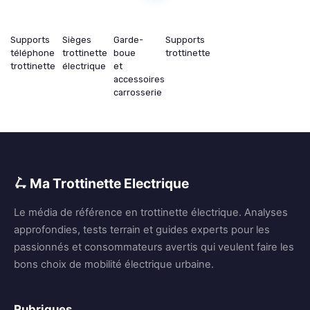
Supports
Sièges
Garde-
Supports
téléphone
trottinette
boue
trottinette
trottinette
électrique
et
accessoires
carrosserie
🛴 Ma Trottinette Electrique
Le média de référence en trottinette électrique. Analyses
approfondies, tests terrain et guides experts pour les
passionnés et consommateurs avertis qui veulent faire les
bons choix de mobilité électrique urbaine.
Rubriques