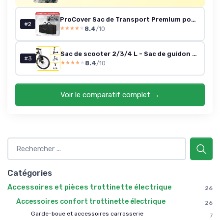
ProCover Sac de Transport Premium pour Trottinette électrique - Compatible Toutes Marques - Grand Sac idéal Transport ou Rangement - Housse de Stockage Solide et étanche Taille unique
#2
8.4
/10
★★★★★
★★★★★
Sac de scooter 2/3/4 L - Sac de guidon - Sac de guidon - Étanche - Poche avant pour scooter électrique Noir - Démontage Rapide du Rack 4L
#3
8.4
/10
★★★★★
★★★★★
Voir le comparatif complet →
Catégories
Accessoires et pièces trottinette électrique
26
Accessoires confort trottinette électrique
26
Garde-boue et accessoires carrosserie
7