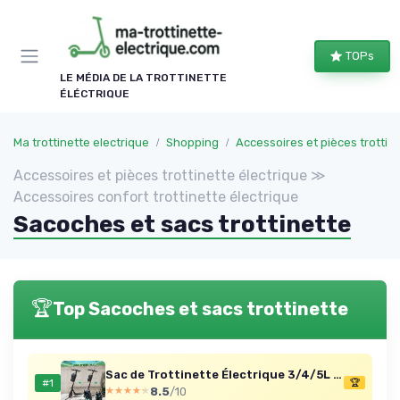
Panneau de gestion des cookies
TOPs
LE MÉDIA DE LA TROTTINETTE
ÉLÉCTRIQUE
Ma trottinette electrique
Shopping
Accessoires et pièces trottinette électrique
Accessoires et pièces trottinette électrique ≫
Accessoires confort trottinette électrique
Sacoches et sacs trottinette
🏆
Top Sacoches et sacs trottinette
Sac de Trottinette Électrique 3/4/5L & Antivol de Chaîne ø7MM 90cm, Sacoche de Guidon Étanche avec Système Fixation Rapide, Verrou Sécurité avec Clés pour Vélo Trottinette VTT (2,8 L + Cadenas) 2,8L avec Serrure/Blocage Rapide D
#1
🏆
8.5
/10
★★★★★
★★★★★