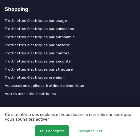
Shopping
Trottinettes électriques par usage
Trottinettes électriques par puissance
Trottinettes électriques par autonomie
Trottinettes électriques par batterie
Trottinettes électriques par confort
Trottinettes électriques par sécurité
Trottinettes électriques par structure
Trottinettes électriques premium
Accessoires et pièces trottinette électrique
Autres mobilités électriques
Les plus lus
Ce site utilise des cookies et vous donne le contrôle sur ceux que
vous souhaitez activer
Choisir une trottinette électrique pour un poids maximal de 200 kg
Où faire réparer votre trottinette électrique près de chez vous ?
Tout accepter
Personnaliser
Combien coûte une trottinette Zosh ? Analyse des prix et conseils pour