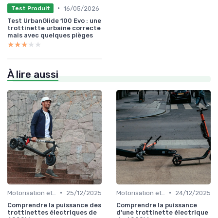
•
16/05/2026
Test Produit
Test UrbanGlide 100 Evo : une
trottinette urbaine correcte
mais avec quelques pièges
★★★★★
★★★★★
À lire aussi
•
•
Motorisation et puissance
25/12/2025
Motorisation et puissance
24/12/2025
Comprendre la puissance des
Comprendre la puissance
trottinettes électriques de
d'une trottinette électrique