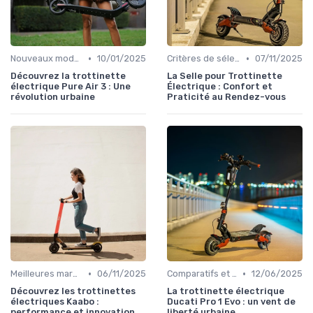
•
•
Nouveaux modèles sur le marché
10/01/2025
Critères de sélection (autonomie, vitesse, poids)
07/11/2025
Découvrez la trottinette
La Selle pour Trottinette
électrique Pure Air 3 : Une
Électrique : Confort et
révolution urbaine
Praticité au Rendez-vous
•
•
Meilleures marques et modèles
06/11/2025
Comparatifs et tests de produits
12/06/2025
Découvrez les trottinettes
La trottinette électrique
électriques Kaabo :
Ducati Pro 1 Evo : un vent de
performance et innovation
liberté urbaine