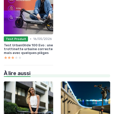
•
16/05/2026
Test Produit
Test UrbanGlide 100 Evo : une
trottinette urbaine correcte
mais avec quelques pièges
★★★★★
★★★★★
À lire aussi