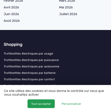
Février 2026
Mars 2026
Avril 2026
Mai 2026
Juin 2026
Juillet 2026
Août 2026
Shopping
Trottinettes électriques par usage
Trottinettes électriques par puissance
Trottinettes électriques par autonomie
Trottinettes électriques par batterie
Trottinettes électriques par confort
Trottinettes électriques par sécurité
Ce site utilise des cookies et vous donne le contrôle sur ceux que
Trottinettes électriques par structure
vous souhaitez activer
Trottinettes électriques premium
Tout accepter
Personnaliser
Accessoires et pièces trottinette électrique