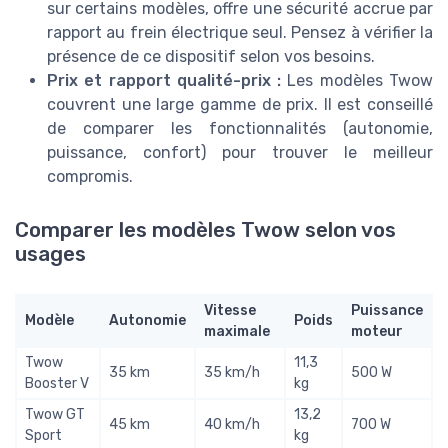
sur certains modèles, offre une sécurité accrue par
rapport au frein électrique seul. Pensez à vérifier la
présence de ce dispositif selon vos besoins.
Prix et rapport qualité-prix :
Les modèles Twow
couvrent une large gamme de prix. Il est conseillé
de comparer les fonctionnalités (autonomie,
puissance, confort) pour trouver le meilleur
compromis.
Comparer les modèles Twow selon vos
usages
Vitesse
Puissance
Modèle
Autonomie
Poids
maximale
moteur
Twow
11,3
35 km
35 km/h
500 W
Booster V
kg
Twow GT
13,2
45 km
40 km/h
700 W
Sport
kg