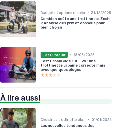
•
Budget et options de prix
31/12/2025
Combien coûte une trottinette Zosh
? Analyse des prix et conseils pour
bien choisir
•
16/05/2026
Test Produit
Test UrbanGlide 100 Evo : une
trottinette urbaine correcte mais
avec quelques pièges
★★★★★
★★★★★
À lire aussi
•
Choisir sa trottinette électrique
01/01/2026
Les nouvelles tendances des