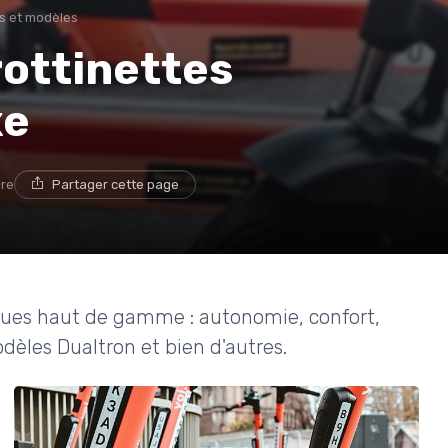
s et modèles
rottinettes
xe
ure
Partager cette page
iques haut de gamme : autonomie, confort,
dèles Dualtron et bien d'autres.