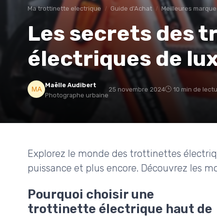
Ma trottinette electrique
Guide d'Achat
Meilleures marque
Les secrets des t
électriques de lu
Maëlle Audibert
25 novembre 2024
10 min de lect
Photographe urbaine
Explorez le monde des trottinettes électr
puissance et plus encore. Découvrez les mo
Pourquoi choisir une
trottinette électrique haut de