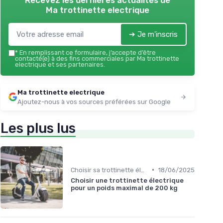
Ma trottinette electrique
➔ Je m'inscris
*
En remplissant ce formulaire, j’accepte d’être
contacté(e) à des fins commerciales par Ma trottinette
electrique et ses partenaires.
Ma trottinette electrique
Ajoutez-nous à vos sources préférées sur Google
Les plus lus
•
Choisir sa trottinette électrique
18/06/2025
Choisir une trottinette électrique
pour un poids maximal de 200 kg