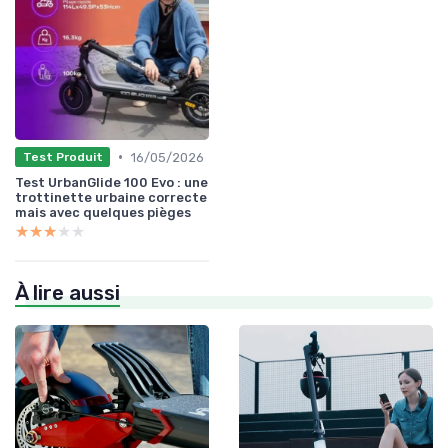
•
16/05/2026
Test Produit
Test UrbanGlide 100 Evo : une
trottinette urbaine correcte
mais avec quelques pièges
★★★★★
★★★★★
À lire aussi