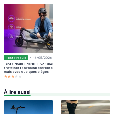
•
16/05/2026
Test Produit
Test UrbanGlide 100 Evo : une
trottinette urbaine correcte
mais avec quelques pièges
★★★★★
★★★★★
À lire aussi