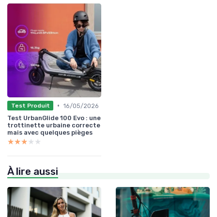
•
16/05/2026
Test Produit
Test UrbanGlide 100 Evo : une
trottinette urbaine correcte
mais avec quelques pièges
★★★★★
★★★★★
À lire aussi