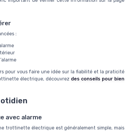
nc important de vérifier cette information sur la page
érer
ancées :
’alarme
térieur
l’alarme
s pour vous faire une idée sur la fiabilité et la praticité
trottinette électrique, découvrez
des conseils pour bien
uotidien
que avec alarme
ne trottinette électrique est généralement simple, mais