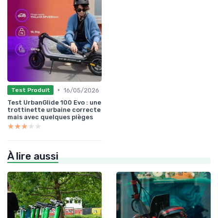
•
16/05/2026
Test Produit
Test UrbanGlide 100 Evo : une
trottinette urbaine correcte
mais avec quelques pièges
★★★★★
★★★★★
À lire aussi