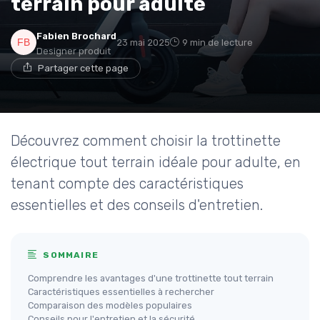
terrain pour adulte
Fabien Brochard
23 mai 2025
9 min de lecture
Designer produit
Partager cette page
Découvrez comment choisir la trottinette
électrique tout terrain idéale pour adulte, en
tenant compte des caractéristiques
essentielles et des conseils d'entretien.
SOMMAIRE
Comprendre les avantages d'une trottinette tout terrain
Caractéristiques essentielles à rechercher
Comparaison des modèles populaires
Conseils pour l'entretien et la sécurité